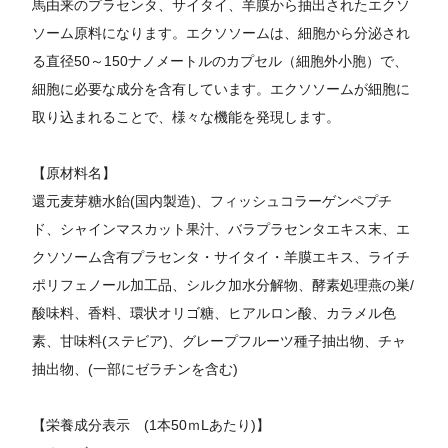
馬由来のプラセンタ、サイタイ、羊膜から抽出されたエクソ
ソーム原料になります。エクソソームは、細胞から分泌され
る直径50～150ナノメートルのカプセル（細胞外小胞）で、
細胞に必要な成分を含有しています。エクソソームが細胞に
取り込まれることで、様々な機能を発現します。
【原材料名】
還元麦芽糖水飴(国内製造)、フィッシュコラーゲンペプチ
ド、シャインマスカット果汁、バラプラセンタエキス末、エ
クソソーム含有プラセンタ・サイタイ・羊膜エキス、ライチ
ポリフェノール加工品、シルク加水分解物、酵素処理燕の巣/
酸味料、香料、環状オリゴ糖、ヒアルロン酸、カラメル色
素、甘味料(ステビア)、グレープフルーツ種子抽出物、チャ
抽出物、(一部にゼラチンを含む)
【栄養成分表示 (1本50ｍLあたり)】