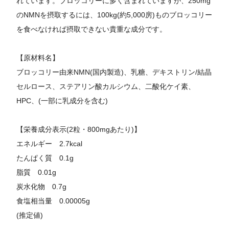
れています。ブロッコリーに多く含まれていますが、250mg
のNMNを摂取するには、100kg(約5,000房)ものブロッコリー
を食べなければ摂取できない貴重な成分です。
【原材料名】
ブロッコリー由来NMN(国内製造)、乳糖、デキストリン/結晶
セルロース、ステアリン酸カルシウム、二酸化ケイ素、
HPC、(一部に乳成分を含む)
【栄養成分表示(2粒・800mgあたり)】
エネルギー 2.7kcal
たんぱく質 0.1g
脂質 0.01g
炭水化物 0.7g
食塩相当量 0.00005g
(推定値)