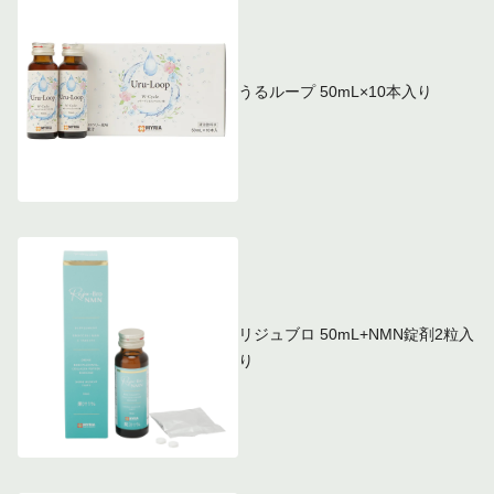
うるループ 50mL×10本入り
リジュブロ 50mL+NMN錠剤2粒入
り