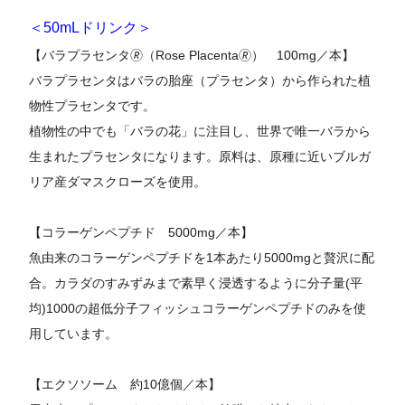
＜50mLドリンク＞
【バラプラセンタ🄬（Rose Placenta🄬） 100mg／本】
バラプラセンタはバラの胎座（プラセンタ）から作られた植
物性プラセンタです。
植物性の中でも「バラの花」に注目し、世界で唯一バラから
生まれたプラセンタになります。原料は、原種に近いブルガ
リア産ダマスクローズを使用。
【コラーゲンペプチド 5000mg／本】
魚由来のコラーゲンペプチドを1本あたり5000mgと贅沢に配
合。カラダのすみずみまで素早く浸透するように分子量(平
均)1000の超低分子フィッシュコラーゲンペプチドのみを使
用しています。
【エクソソーム 約10億個／本】